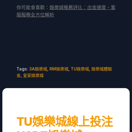
你可能會喜歡：
娛樂城推薦評比：出金速度、客
服服務全方位解析
Tags:
3A娛樂城
, 
RM娛樂城
, 
TU娛樂城
, 
娛樂城體驗
金
, 
皇家娛樂城
TU娛樂城線上投注