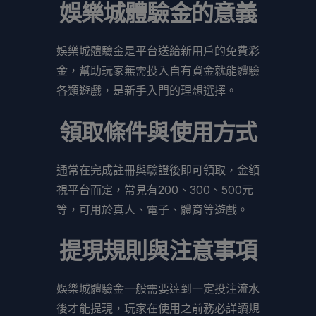
娛樂城體驗金的意義
娛樂城體驗金
是平台送給新用戶的免費彩
金，幫助玩家無需投入自有資金就能體驗
各類遊戲，是新手入門的理想選擇。
領取條件與使用方式
通常在完成註冊與驗證後即可領取，金額
視平台而定，常見有200、300、500元
等，可用於真人、電子、體育等遊戲。
提現規則與注意事項
娛樂城體驗金一般需要達到一定投注流水
後才能提現，玩家在使用之前務必詳讀規