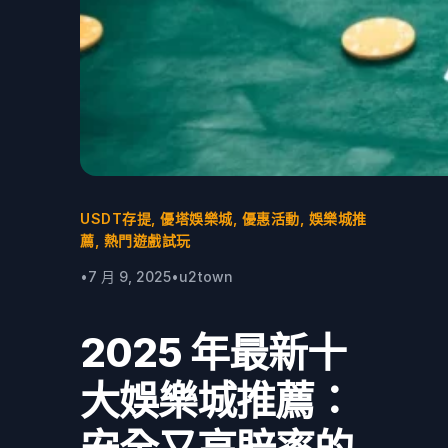
USDT存提
, 
優塔娛樂城
, 
優惠活動
, 
娛樂城推
薦
, 
熱門遊戲試玩
•
7 月 9, 2025
•
u2town
2025 年最新十
大娛樂城推薦：