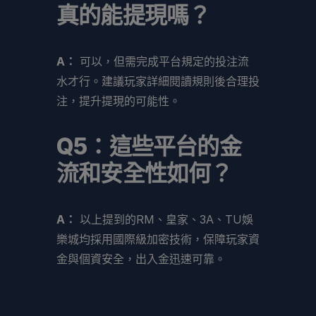
真的能提現嗎？
A：
可以，但需完成平台規定的投注流
水才行。建議玩家詳細閱讀規則後合理投
注，提升提現的可能性。
Q5：這些平台的金
流和安全性如何？
A：
以上提到的RM、皇家、3A、TU娛
樂城均採用國際級加密技術，保障玩家資
金與個資安全，出入金迅速可靠。