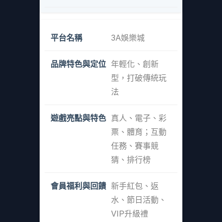
3A娛樂城
年輕化、創新
型，打破傳統玩
法
真人、電子、彩
票、體育；互動
任務、賽事競
猜、排行榜
新手紅包、返
水、節日活動、
VIP升級禮