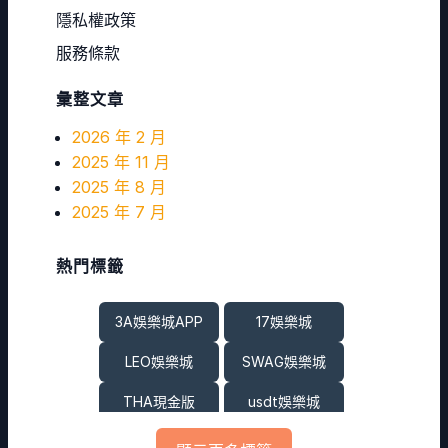
隱私權政策
服務條款
彙整文章
2026 年 2 月
2025 年 11 月
2025 年 8 月
2025 年 7 月
熱門標籤
3A娛樂城APP
17娛樂城
LEO娛樂城
SWAG娛樂城
THA現金版
usdt娛樂城
USDT存提
USDT支付教學