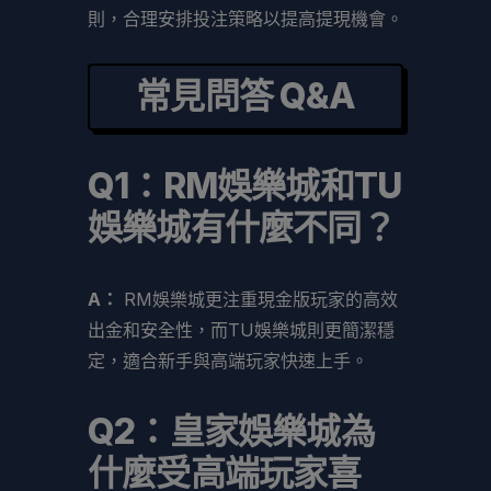
則，合理安排投注策略以提高提現機會。
常見問答 Q&A
Q1：RM娛樂城和TU
娛樂城有什麼不同？
A：
RM娛樂城更注重現金版玩家的高效
出金和安全性，而TU娛樂城則更簡潔穩
定，適合新手與高端玩家快速上手。
Q2：皇家娛樂城為
什麼受高端玩家喜