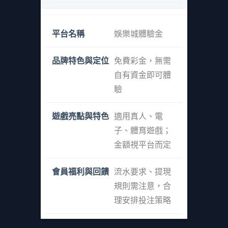
娛樂城體驗金
免費彩金，無需
自有資金即可體
驗
適用真人、電
子、體育遊戲；
金額視平台而定
流水要求、提現
規則需注意，合
理安排投注策略