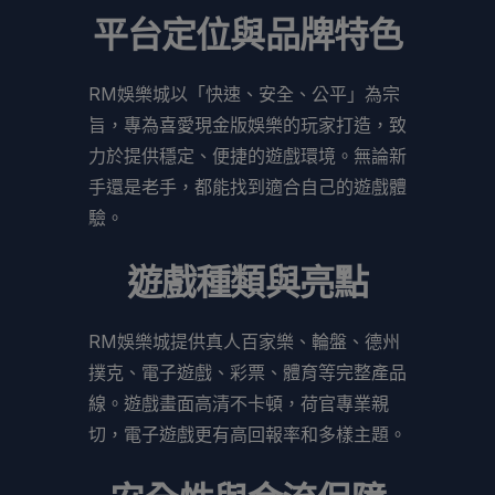
平台定位與品牌特色
RM娛樂城以「快速、安全、公平」為宗
旨，專為喜愛現金版娛樂的玩家打造，致
力於提供穩定、便捷的遊戲環境。無論新
手還是老手，都能找到適合自己的遊戲體
驗。
遊戲種類與亮點
RM娛樂城提供真人百家樂、輪盤、德州
撲克、電子遊戲、彩票、體育等完整產品
線。遊戲畫面高清不卡頓，荷官專業親
切，電子遊戲更有高回報率和多樣主題。