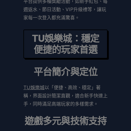
平台提供多種獎勵活動，如新手紅包、每
週返水、節日活動、VIP升級禮等，讓玩
家每一次登入都充滿驚喜。
TU娛樂城：穩定
便捷的玩家首選
平台簡介與定位
TU娛樂城
以「便捷、高效、穩定」著
稱，界面設計簡潔直觀，適合新手快速上
手，同時滿足高端玩家的多樣需求。
遊戲多元與技術支持