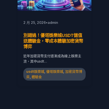
2 月 25, 2026
•
admin
別錯過！優塔娛樂城USDT儲值
送體驗金，零成本體驗加密貨幣
博弈
近年加密貨幣支付逐漸成為線上娛樂主
流，其中usdt…
usdt娛樂城
, 
優塔娛樂城
, 
加密貨幣博
弈
, 
體驗金