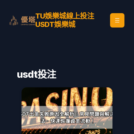
跳
至
TU娛樂城線上投注
主
USDT娛樂城
要
內
容
usdt投注