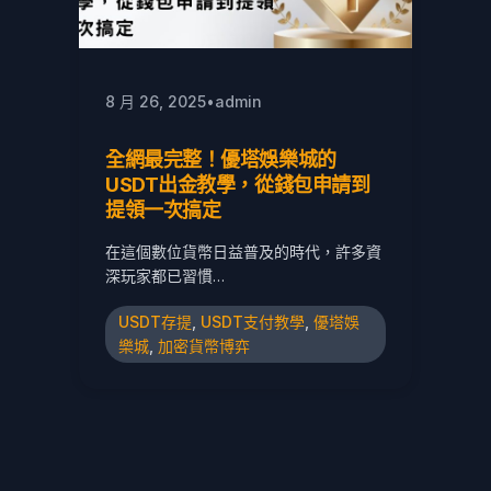
8 月 26, 2025
•
admin
全網最完整！優塔娛樂城的
USDT出金教學，從錢包申請到
提領一次搞定
在這個數位貨幣日益普及的時代，許多資
深玩家都已習慣…
USDT存提
, 
USDT支付教學
, 
優塔娛
樂城
, 
加密貨幣博弈