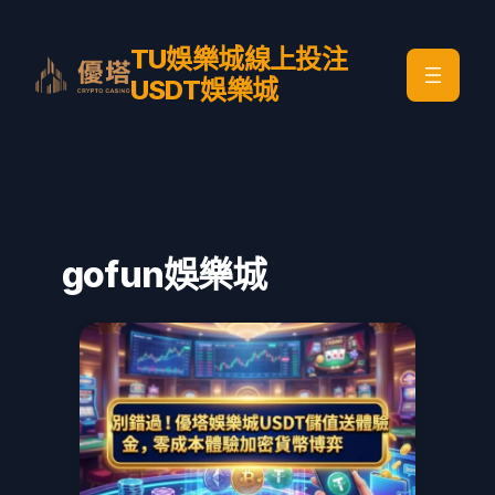
跳
至
TU娛樂城線上投注
主
USDT娛樂城
要
內
容
gofun娛樂城