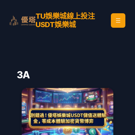
跳
至
TU娛樂城線上投注
主
USDT娛樂城
要
內
容
3A