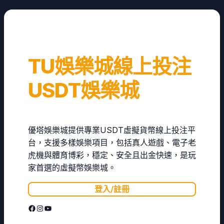
TU娛樂城線上投注
USDT娛樂城
優塔娛樂城提供專業USDT虛擬貨幣線上投注平
台，支援多樣娛樂項目，包括真人遊戲、電子老
虎機與體育博彩，穩定、安全且出金快速，是玩
家首選的虛擬幣娛樂城。
登入/註冊
Facebook
Instagram
YouTube