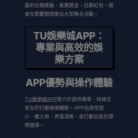
富的任務獎勵、推薦獎金、社群紅包，還
會在節慶期間推出大型聯合活動。
TU娛樂城APP：
專業與高效的娛
樂方案
APP優勢與操作體驗
TU娛樂城APP
致力於提供專業、快速且
安全的行動娛樂體驗。APP佔用空間
小、載入快、界面清晰，是行動玩家的理
想選擇。