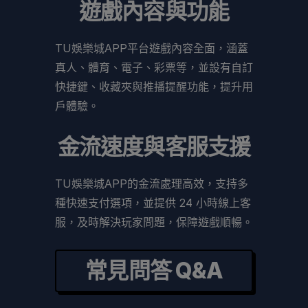
遊戲內容與功能
TU娛樂城APP平台遊戲內容全面，涵蓋
真人、體育、電子、彩票等，並設有自訂
快捷鍵、收藏夾與推播提醒功能，提升用
戶體驗。
金流速度與客服支援
TU娛樂城APP的金流處理高效，支持多
種快速支付選項，並提供 24 小時線上客
服，及時解決玩家問題，保障遊戲順暢。
常見問答 Q&A