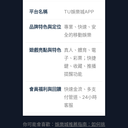
TU娛樂城APP
專業、快速、安
全的移動娛樂
真人、體育、電
子、彩票；快捷
鍵、收藏、推播
提醒功能
快速金流、多支
付管道、24小時
客服
你可能會喜歡：
娛樂城推薦指南：如何挑