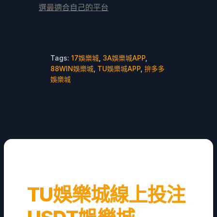
選最適合自己的平台
Tags:
17娛樂城
, 
3A娛樂城APP
, 
88WIN娛樂城
, 
TU娛樂城APP
, 
拚多多
娛樂城
TU娛樂城線上投注