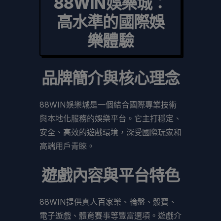
88WIN娛樂城：
高水準的國際娛
樂體驗
品牌簡介與核心理念
88WIN娛樂城是一個結合國際專業技術
與本地化服務的娛樂平台。它主打穩定、
安全、高效的遊戲環境，深受國際玩家和
高端用戶青睞。
遊戲內容與平台特色
88WIN提供真人百家樂、輪盤、骰寶、
電子遊戲、體育賽事等豐富選項。遊戲介