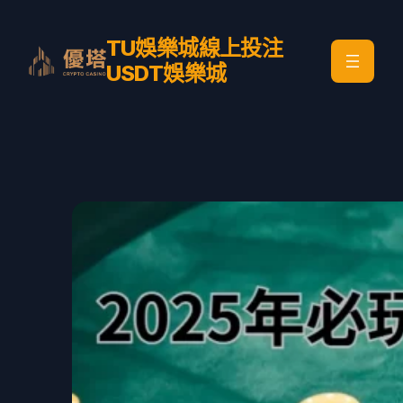
跳
至
TU娛樂城線上投注
主
USDT娛樂城
要
內
容