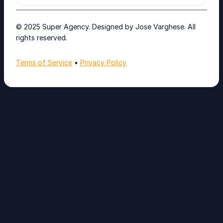
© 2025 Super Agency. Designed by Jose Varghese. All
rights reserved.
Terms of Service
•
Privacy Policy