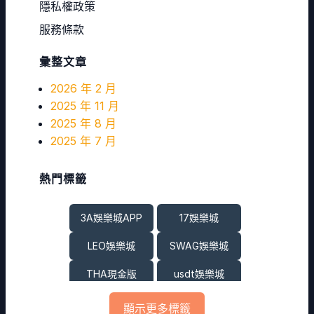
隱私權政策
服務條款
彙整文章
2026 年 2 月
2025 年 11 月
2025 年 8 月
2025 年 7 月
熱門標籤
3A娛樂城APP
17娛樂城
LEO娛樂城
SWAG娛樂城
THA現金版
usdt娛樂城
USDT存提
USDT支付教學
顯示更多標籤