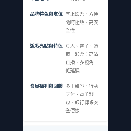
掌上娛樂、方便
隨時隨地、高安
全性
真人、電子、體
育、彩票；高清
直播、多視角、
低延遲
多重驗證、行動
支付、電子錢
包、銀行轉帳安
全便捷