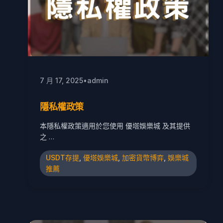
7 月 17, 2025
•
admin
隱私權政策
本隱私權政策適用於您使用 優塔娛樂城 及其提供
之 …
USDT存提
, 
優塔娛樂城
, 
加密貨幣博弈
, 
娛樂城
推薦