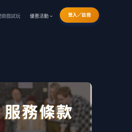
登入／註冊
門遊戲試玩
優惠活動