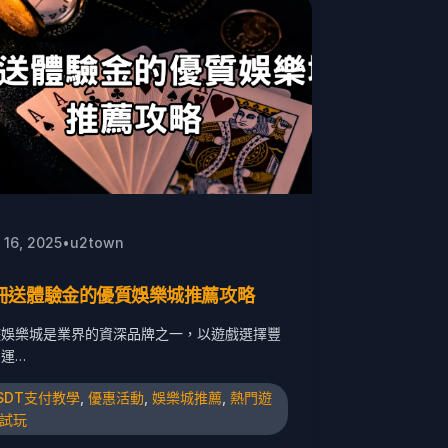
 16, 2025
•
u2town
冊送體驗金的優質娛樂城推薦攻略
遊娛樂城是業界的資深品牌之一，以遊戲選擇豐
運…
SDT支付教學
, 
優惠活動
, 
娛樂城推薦
, 
熱門遊
試玩