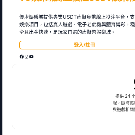
優塔娛樂城提供專業USDT虛擬貨幣線上投注平台，
娛樂項目，包括真人遊戲、電子老虎機與體育博彩，穩
全且出金快速，是玩家首選的虛擬幣娛樂城。
登入/註冊
Facebook
Instagram
YouTube
提供 24
服，隨時協
與遊戲相關