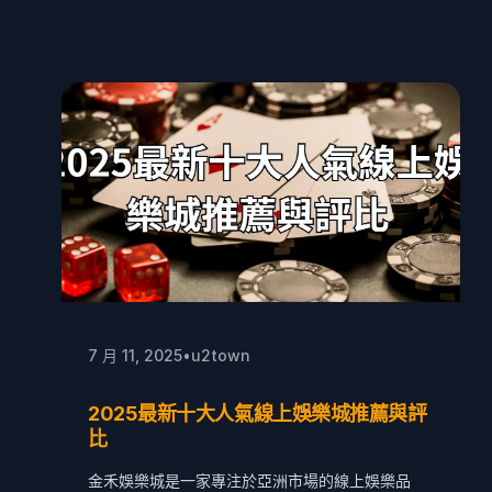
7 月 11, 2025
•
u2town
2025最新十大人氣線上娛樂城推薦與評
比
金禾娛樂城是一家專注於亞洲市場的線上娛樂品